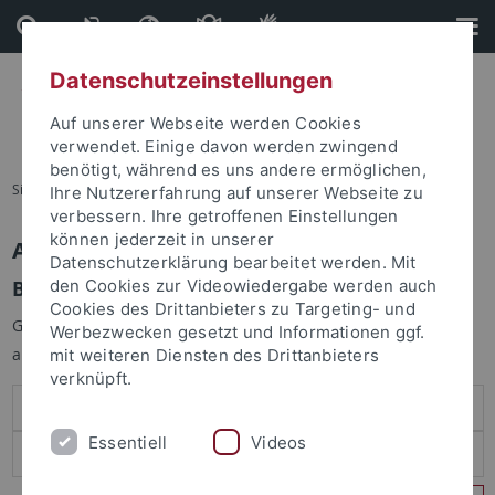
Direkt
Direkt
zum
zur
Inhalt
Fußleiste
Datenschutzeinstellungen
Auf unserer Webseite werden Cookies
verwendet. Einige davon werden zwingend
benötigt, während es uns andere ermöglichen,
Sie sind hier:
Startseite
Ihre Nutzererfahrung auf unserer Webseite zu
verbessern. Ihre getroffenen Einstellungen
können jederzeit in unserer
Anmelden
Datenschutzerklärung bearbeitet werden. Mit
Benutzeranmeldung
den Cookies zur Videowiedergabe werden auch
Cookies des Drittanbieters zu Targeting- und
Geben Sie Ihren Benutzernamen und Ihr Passwort an um sich
Werbezwecken gesetzt und Informationen ggf.
anzumelden:
mit weiteren Diensten des Drittanbieters
verknüpft.
Essentiell
Videos