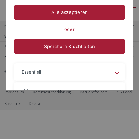
Anmelden
Alle akzeptieren
Service
oder
Weitere Angebote
Speichern & schließen
Portale
Kontaktinfo
© 2026 Eberhard Karls Universität Tübingen, Tübingen
Essentiell
Videos
Impressum
Datenschutzerklärung
Barrierefreiheit
RSS-Feed
Kurz-Link
Drucken
Impressum
Datenschutzerklärung