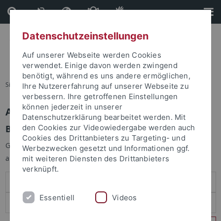
Direkt
Direkt
zum
zur
Inhalt
Fußleiste
Datenschutzeinstellungen
Auf unserer Webseite werden Cookies
verwendet. Einige davon werden zwingend
benötigt, während es uns andere ermöglichen,
Sie sind hier:
Startseite
Ihre Nutzererfahrung auf unserer Webseite zu
verbessern. Ihre getroffenen Einstellungen
können jederzeit in unserer
Anmelden
Datenschutzerklärung bearbeitet werden. Mit
Benutzeranmeldung
den Cookies zur Videowiedergabe werden auch
Cookies des Drittanbieters zu Targeting- und
Geben Sie Ihren Benutzernamen und Ihr Passwort an um sich
Werbezwecken gesetzt und Informationen ggf.
anzumelden:
mit weiteren Diensten des Drittanbieters
verknüpft.
Essentiell
Videos