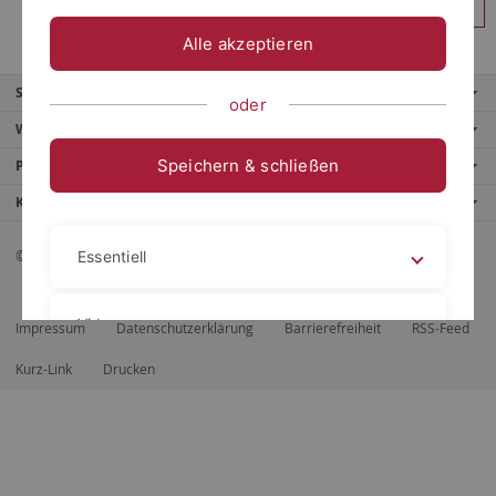
Anmelden
Alle akzeptieren
Service
oder
Weitere Angebote
Speichern & schließen
Portale
Kontaktinfo
© 2026 Eberhard Karls Universität Tübingen, Tübingen
Essentiell
Videos
Impressum
Datenschutzerklärung
Barrierefreiheit
RSS-Feed
Kurz-Link
Drucken
Impressum
Datenschutzerklärung