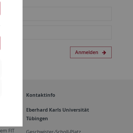
Anmelden
Kontaktinfo
Eberhard Karls Universität
Tübingen
em FIT
Geschwister-Scholl-Platz