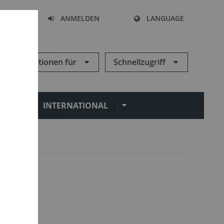
HEN
ANMELDEN
LANGUAGE
Informationen für
Schnellzugriff
N
INTERNATIONAL