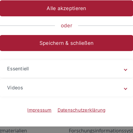
Alle akzeptieren
oder
Speichern & schließen
Essentiell
Videos
Angebote
Portale
zustand Netzwerk
ALMA
Impressum
Datenschutzerklärung
gen
Exchange Mail (OWA)
zmaterialien
Forschungsinformationssyst