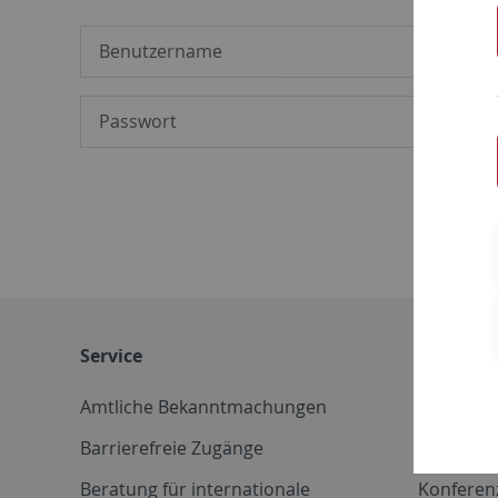
Service
Weitere 
Amtliche Bekanntmachungen
Betriebs
Barrierefreie Zugänge
CD-Vorla
Beratung für internationale
Konferen