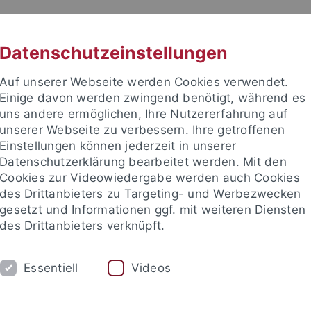
RACHE
UNI A-Z
KONTAKT
SUC
Datenschutzeinstellungen
Auf unserer Webseite werden Cookies verwendet.
Einige davon werden zwingend benötigt, während es
uns andere ermöglichen, Ihre Nutzererfahrung auf
unserer Webseite zu verbessern. Ihre getroffenen
TUDIUM
Einstellungen können jederzeit in unserer
FORSCHUNG
EINRICHTUNGE
Datenschutzerklärung bearbeitet werden. Mit den
Cookies zur Videowiedergabe werden auch Cookies
des Drittanbieters zu Targeting- und Werbezwecken
gesetzt und Informationen ggf. mit weiteren Diensten
des Drittanbieters verknüpft.
Essentiell
Videos
t an um sich anzumelden: