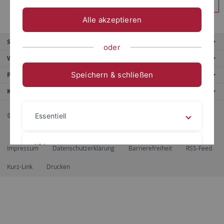
Anmelden
Alle akzeptieren
Service
oder
Weitere Angebote
Speichern & schließen
Portale
Kontaktinfo
© 2026 Eberhard Karls Universität Tübingen, Tübingen
Essentiell
Videos
Impressum
Datenschutzerklärung
Barrierefreiheit
RSS-Feed
Kurz-Link
Drucken
Impressum
Datenschutzerklärung