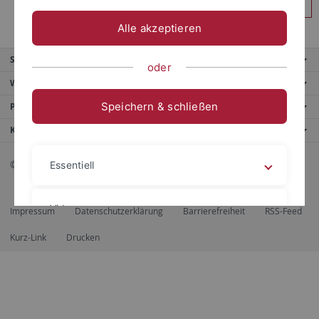
Anmelden
Alle akzeptieren
Service
oder
Weitere Angebote
Speichern & schließen
Portale
Kontaktinfo
© 2026 Eberhard Karls Universität Tübingen, Tübingen
Essentiell
Videos
Impressum
Datenschutzerklärung
Barrierefreiheit
RSS-Feed
Kurz-Link
Drucken
Impressum
Datenschutzerklärung