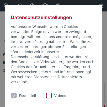
Direkt
Direkt
zum
zur
Inhalt
Fußleiste
Datenschutzeinstellungen
Auf unserer Webseite werden Cookies
verwendet. Einige davon werden zwingend
benötigt, während es uns andere ermöglichen,
Sie sind hier:
Startseite
Ihre Nutzererfahrung auf unserer Webseite zu
verbessern. Ihre getroffenen Einstellungen
können jederzeit in unserer
Anmelden
Datenschutzerklärung bearbeitet werden. Mit
Benutzeranmeldung
den Cookies zur Videowiedergabe werden auch
Cookies des Drittanbieters zu Targeting- und
Geben Sie Ihren Benutzernamen und Ihr Passwort an um sich
Werbezwecken gesetzt und Informationen ggf.
anzumelden:
mit weiteren Diensten des Drittanbieters
verknüpft.
Essentiell
Videos