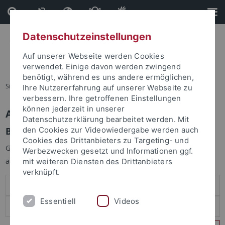
Direkt
Direkt
zum
zur
Inhalt
Fußleiste
Datenschutzeinstellungen
Auf unserer Webseite werden Cookies
verwendet. Einige davon werden zwingend
benötigt, während es uns andere ermöglichen,
Sie sind hier:
Startseite
Ihre Nutzererfahrung auf unserer Webseite zu
verbessern. Ihre getroffenen Einstellungen
können jederzeit in unserer
Anmelden
Datenschutzerklärung bearbeitet werden. Mit
Benutzeranmeldung
den Cookies zur Videowiedergabe werden auch
Cookies des Drittanbieters zu Targeting- und
Geben Sie Ihren Benutzernamen und Ihr Passwort an um sich
Werbezwecken gesetzt und Informationen ggf.
anzumelden:
mit weiteren Diensten des Drittanbieters
verknüpft.
Essentiell
Videos