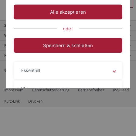
Anmelden
Alle akzeptieren
Service
oder
Weitere Angebote
Speichern & schließen
Portale
Kontaktinfo
© 2026 Eberhard Karls Universität Tübingen, Tübingen
Essentiell
Videos
Impressum
Datenschutzerklärung
Barrierefreiheit
RSS-Feed
Kurz-Link
Drucken
Impressum
Datenschutzerklärung