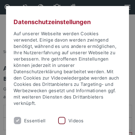
Direkt
Direkt
zum
zur
Inhalt
Fußleiste
Datenschutzeinstellungen
Auf unserer Webseite werden Cookies
verwendet. Einige davon werden zwingend
benötigt, während es uns andere ermöglichen,
Sie sind hier:
Startseite
Ihre Nutzererfahrung auf unserer Webseite zu
verbessern. Ihre getroffenen Einstellungen
können jederzeit in unserer
Anmelden
Datenschutzerklärung bearbeitet werden. Mit
Benutzeranmeldung
den Cookies zur Videowiedergabe werden auch
Cookies des Drittanbieters zu Targeting- und
Geben Sie Ihren Benutzernamen und Ihr Passwort an um sich
Werbezwecken gesetzt und Informationen ggf.
anzumelden:
mit weiteren Diensten des Drittanbieters
verknüpft.
Essentiell
Videos