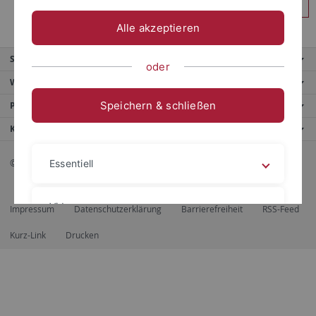
Anmelden
Alle akzeptieren
Service
oder
Weitere Angebote
Speichern & schließen
Portale
Kontaktinfo
© 2026 Eberhard Karls Universität Tübingen, Tübingen
Essentiell
Videos
Impressum
Datenschutzerklärung
Barrierefreiheit
RSS-Feed
Kurz-Link
Drucken
Impressum
Datenschutzerklärung