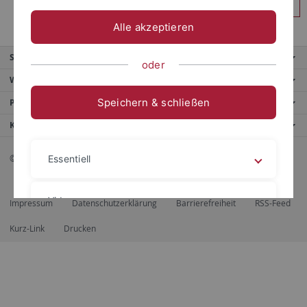
Anmelden
Alle akzeptieren
Service
oder
Weitere Angebote
Speichern & schließen
Portale
Kontaktinfo
© 2026 Eberhard Karls Universität Tübingen, Tübingen
Essentiell
Videos
Impressum
Datenschutzerklärung
Barrierefreiheit
RSS-Feed
Kurz-Link
Drucken
Impressum
Datenschutzerklärung