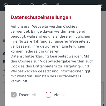
Direkt
Direkt
zum
zur
Inhalt
Fußleiste
Datenschutzeinstellungen
Auf unserer Webseite werden Cookies
verwendet. Einige davon werden zwingend
benötigt, während es uns andere ermöglichen,
Sie sind hier:
Startseite
Ihre Nutzererfahrung auf unserer Webseite zu
verbessern. Ihre getroffenen Einstellungen
können jederzeit in unserer
Anmelden
Datenschutzerklärung bearbeitet werden. Mit
Benutzeranmeldung
den Cookies zur Videowiedergabe werden auch
Cookies des Drittanbieters zu Targeting- und
Geben Sie Ihren Benutzernamen und Ihr Passwort an um sich
Werbezwecken gesetzt und Informationen ggf.
anzumelden:
mit weiteren Diensten des Drittanbieters
verknüpft.
Essentiell
Videos