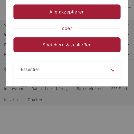
Anmelden
Alle akzeptieren
Service
oder
Weitere Angebote
Speichern & schließen
Portale
Kontaktinfo
© 2026 Eberhard Karls Universität Tübingen, Tübingen
Essentiell
Videos
Impressum
Datenschutzerklärung
Barrierefreiheit
RSS-Feed
Kurz-Link
Drucken
Impressum
Datenschutzerklärung