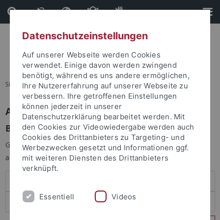
Direkt
Direkt
zum
zur
Inhalt
Fußleiste
Datenschutzeinstellungen
Auf unserer Webseite werden Cookies
verwendet. Einige davon werden zwingend
benötigt, während es uns andere ermöglichen,
Sie sind hier:
Startseite
Ihre Nutzererfahrung auf unserer Webseite zu
verbessern. Ihre getroffenen Einstellungen
können jederzeit in unserer
Anmelden
Datenschutzerklärung bearbeitet werden. Mit
Benutzeranmeldung
den Cookies zur Videowiedergabe werden auch
Cookies des Drittanbieters zu Targeting- und
Geben Sie Ihren Benutzernamen und Ihr Passwort an um sich
Werbezwecken gesetzt und Informationen ggf.
anzumelden:
mit weiteren Diensten des Drittanbieters
verknüpft.
Essentiell
Videos