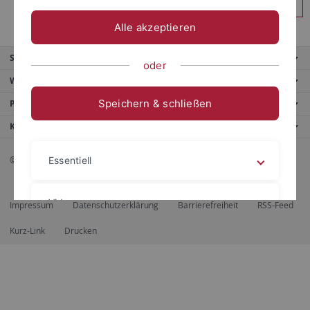
Anmelden
Alle akzeptieren
Service
oder
Weitere Angebote
Speichern & schließen
Portale
Kontaktinfo
© 2026 Eberhard Karls Universität Tübingen, Tübingen
Essentiell
Videos
Impressum
Datenschutzerklärung
Barrierefreiheit
RSS-Feed
Kurz-Link
Drucken
Impressum
Datenschutzerklärung