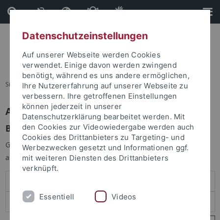
Direkt
Direkt
zum
zur
Inhalt
Fußleiste
Datenschutzeinstellungen
Auf unserer Webseite werden Cookies
verwendet. Einige davon werden zwingend
benötigt, während es uns andere ermöglichen,
Sie sind hier:
Startseite
Ihre Nutzererfahrung auf unserer Webseite zu
verbessern. Ihre getroffenen Einstellungen
können jederzeit in unserer
Anmelden
Datenschutzerklärung bearbeitet werden. Mit
Benutzeranmeldung
den Cookies zur Videowiedergabe werden auch
Cookies des Drittanbieters zu Targeting- und
Geben Sie Ihren Benutzernamen und Ihr Passwort an um sich
Werbezwecken gesetzt und Informationen ggf.
anzumelden:
mit weiteren Diensten des Drittanbieters
verknüpft.
Essentiell
Videos