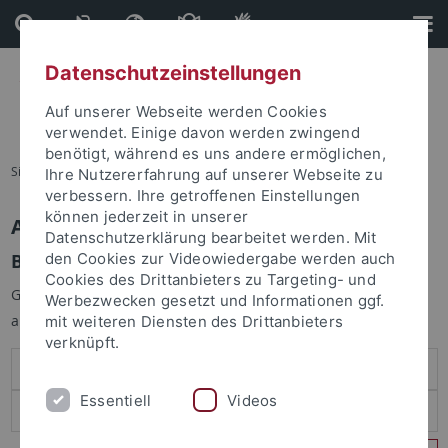
Direkt
Direkt
zum
zur
Inhalt
Fußleiste
Datenschutzeinstellungen
Auf unserer Webseite werden Cookies
verwendet. Einige davon werden zwingend
benötigt, während es uns andere ermöglichen,
Sie sind hier:
Startseite
Ihre Nutzererfahrung auf unserer Webseite zu
verbessern. Ihre getroffenen Einstellungen
können jederzeit in unserer
Anmelden
Datenschutzerklärung bearbeitet werden. Mit
Benutzeranmeldung
den Cookies zur Videowiedergabe werden auch
Cookies des Drittanbieters zu Targeting- und
Geben Sie Ihren Benutzernamen und Ihr Passwort an um sich
Werbezwecken gesetzt und Informationen ggf.
anzumelden:
mit weiteren Diensten des Drittanbieters
verknüpft.
Essentiell
Videos