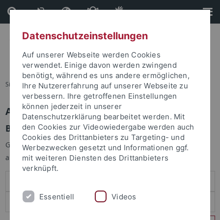
Direkt
Direkt
zum
zur
Inhalt
Fußleiste
Datenschutzeinstellungen
Auf unserer Webseite werden Cookies
verwendet. Einige davon werden zwingend
benötigt, während es uns andere ermöglichen,
Sie sind hier:
Startseite
Ihre Nutzererfahrung auf unserer Webseite zu
verbessern. Ihre getroffenen Einstellungen
können jederzeit in unserer
Anmelden
Datenschutzerklärung bearbeitet werden. Mit
Benutzeranmeldung
den Cookies zur Videowiedergabe werden auch
Cookies des Drittanbieters zu Targeting- und
Geben Sie Ihren Benutzernamen und Ihr Passwort an um sich
Werbezwecken gesetzt und Informationen ggf.
anzumelden:
mit weiteren Diensten des Drittanbieters
verknüpft.
Essentiell
Videos