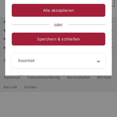
Anmelden
Alle akzeptieren
Service
oder
Weitere Angebote
Speichern & schließen
Portale
Kontaktinfo
© 2026 Eberhard Karls Universität Tübingen, Tübingen
Essentiell
Videos
Impressum
Datenschutzerklärung
Barrierefreiheit
RSS-Feed
Kurz-Link
Drucken
Impressum
Datenschutzerklärung