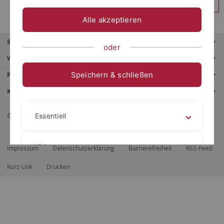
Anmelden
Alle akzeptieren
Service
oder
Weitere Angebote
Speichern & schließen
Portale
Kontaktinfo
© 2026 Eberhard Karls Universität Tübingen, Tübingen
Essentiell
Videos
Impressum
Datenschutzerklärung
Barrierefreiheit
RSS-Feed
Kurz-Link
Drucken
Impressum
Datenschutzerklärung