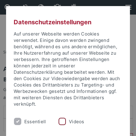
Direkt
Direkt
zum
zur
Inhalt
Fußleiste
Datenschutzeinstellungen
Auf unserer Webseite werden Cookies
verwendet. Einige davon werden zwingend
benötigt, während es uns andere ermöglichen,
Sie sind hier:
Startseite
Ihre Nutzererfahrung auf unserer Webseite zu
verbessern. Ihre getroffenen Einstellungen
können jederzeit in unserer
Anmelden
Datenschutzerklärung bearbeitet werden. Mit
Benutzeranmeldung
den Cookies zur Videowiedergabe werden auch
Cookies des Drittanbieters zu Targeting- und
Geben Sie Ihren Benutzernamen und Ihr Passwort an um sich
Werbezwecken gesetzt und Informationen ggf.
anzumelden:
mit weiteren Diensten des Drittanbieters
verknüpft.
Essentiell
Videos