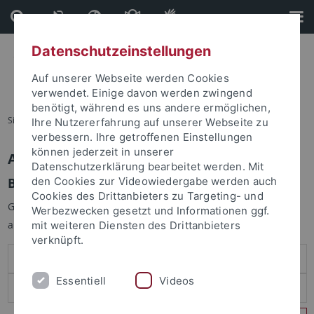
Direkt
Direkt
zum
zur
Inhalt
Fußleiste
Datenschutzeinstellungen
Auf unserer Webseite werden Cookies
verwendet. Einige davon werden zwingend
benötigt, während es uns andere ermöglichen,
Sie sind hier:
Startseite
Ihre Nutzererfahrung auf unserer Webseite zu
verbessern. Ihre getroffenen Einstellungen
können jederzeit in unserer
Anmelden
Datenschutzerklärung bearbeitet werden. Mit
Benutzeranmeldung
den Cookies zur Videowiedergabe werden auch
Cookies des Drittanbieters zu Targeting- und
Geben Sie Ihren Benutzernamen und Ihr Passwort an um sich
Werbezwecken gesetzt und Informationen ggf.
anzumelden:
mit weiteren Diensten des Drittanbieters
verknüpft.
Essentiell
Videos