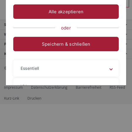
Anmelden
Alle akzeptieren
Service
oder
Weitere Angebote
Speichern & schließen
Portale
Kontaktinfo
© 2026 Eberhard Karls Universität Tübingen, Tübingen
Essentiell
Videos
Impressum
Datenschutzerklärung
Barrierefreiheit
RSS-Feed
Kurz-Link
Drucken
Impressum
Datenschutzerklärung