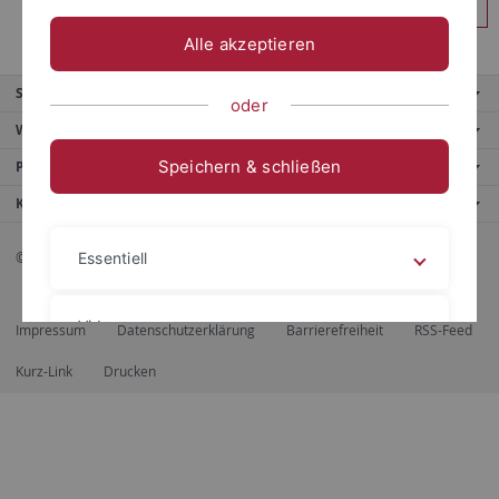
Anmelden
Alle akzeptieren
Service
oder
Weitere Angebote
Speichern & schließen
Portale
Kontaktinfo
© 2026 Eberhard Karls Universität Tübingen, Tübingen
Essentiell
Videos
Impressum
Datenschutzerklärung
Barrierefreiheit
RSS-Feed
Kurz-Link
Drucken
Impressum
Datenschutzerklärung