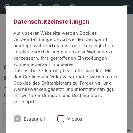
Direkt
Direkt
zum
zur
Inhalt
Fußleiste
Datenschutzeinstellungen
Auf unserer Webseite werden Cookies
verwendet. Einige davon werden zwingend
benötigt, während es uns andere ermöglichen,
Sie sind hier:
Startseite
Ihre Nutzererfahrung auf unserer Webseite zu
verbessern. Ihre getroffenen Einstellungen
können jederzeit in unserer
Anmelden
Datenschutzerklärung bearbeitet werden. Mit
Benutzeranmeldung
den Cookies zur Videowiedergabe werden auch
Cookies des Drittanbieters zu Targeting- und
Geben Sie Ihren Benutzernamen und Ihr Passwort an um sich
Werbezwecken gesetzt und Informationen ggf.
anzumelden:
mit weiteren Diensten des Drittanbieters
verknüpft.
Essentiell
Videos