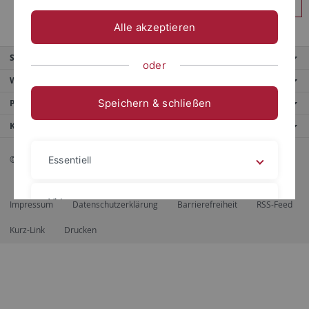
Anmelden
Alle akzeptieren
Service
oder
Weitere Angebote
Speichern & schließen
Portale
Kontaktinfo
© 2026 Eberhard Karls Universität Tübingen, Tübingen
Essentiell
Videos
Impressum
Datenschutzerklärung
Barrierefreiheit
RSS-Feed
Kurz-Link
Drucken
Impressum
Datenschutzerklärung