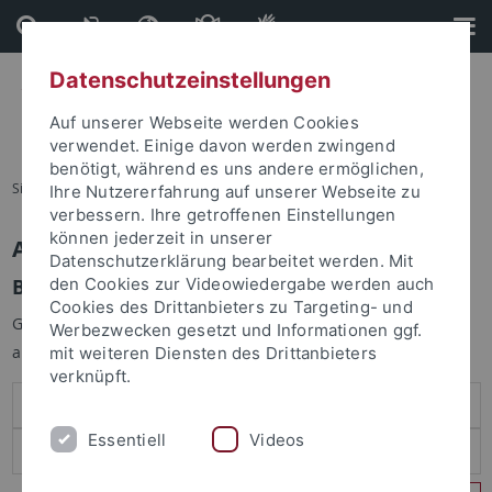
Direkt
Direkt
zum
zur
Inhalt
Fußleiste
Datenschutzeinstellungen
Auf unserer Webseite werden Cookies
verwendet. Einige davon werden zwingend
benötigt, während es uns andere ermöglichen,
Sie sind hier:
Startseite
Ihre Nutzererfahrung auf unserer Webseite zu
verbessern. Ihre getroffenen Einstellungen
können jederzeit in unserer
Anmelden
Datenschutzerklärung bearbeitet werden. Mit
Benutzeranmeldung
den Cookies zur Videowiedergabe werden auch
Cookies des Drittanbieters zu Targeting- und
Geben Sie Ihren Benutzernamen und Ihr Passwort an um sich
Werbezwecken gesetzt und Informationen ggf.
anzumelden:
mit weiteren Diensten des Drittanbieters
verknüpft.
Essentiell
Videos