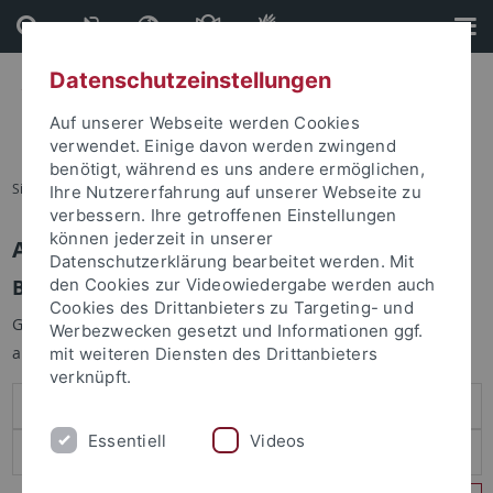
Direkt
Direkt
zum
zur
Inhalt
Fußleiste
Datenschutzeinstellungen
Auf unserer Webseite werden Cookies
verwendet. Einige davon werden zwingend
benötigt, während es uns andere ermöglichen,
Sie sind hier:
Startseite
Ihre Nutzererfahrung auf unserer Webseite zu
verbessern. Ihre getroffenen Einstellungen
können jederzeit in unserer
Anmelden
Datenschutzerklärung bearbeitet werden. Mit
Benutzeranmeldung
den Cookies zur Videowiedergabe werden auch
Cookies des Drittanbieters zu Targeting- und
Geben Sie Ihren Benutzernamen und Ihr Passwort an um sich
Werbezwecken gesetzt und Informationen ggf.
anzumelden:
mit weiteren Diensten des Drittanbieters
verknüpft.
Essentiell
Videos