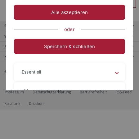
Anmelden
Alle akzeptieren
Service
oder
Weitere Angebote
Speichern & schließen
Portale
Kontaktinfo
© 2026 Eberhard Karls Universität Tübingen, Tübingen
Essentiell
Videos
Impressum
Datenschutzerklärung
Barrierefreiheit
RSS-Feed
Kurz-Link
Drucken
Impressum
Datenschutzerklärung