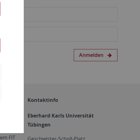
Anmelden
Kontaktinfo
Eberhard Karls Universität
Tübingen
em FIT
Geschwister-Scholl-Platz