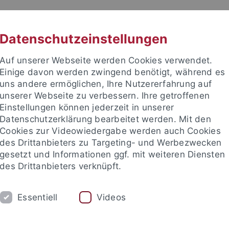
RACHE
UNI A-Z
KONTAKT
SUC
Datenschutzeinstellungen
Auf unserer Webseite werden Cookies verwendet.
Einige davon werden zwingend benötigt, während es
uns andere ermöglichen, Ihre Nutzererfahrung auf
unserer Webseite zu verbessern. Ihre getroffenen
TUDIUM
Einstellungen können jederzeit in unserer
FORSCHUNG
EINRICHTUNGE
Datenschutzerklärung bearbeitet werden. Mit den
Cookies zur Videowiedergabe werden auch Cookies
des Drittanbieters zu Targeting- und Werbezwecken
gesetzt und Informationen ggf. mit weiteren Diensten
des Drittanbieters verknüpft.
Essentiell
Videos
t an um sich anzumelden: