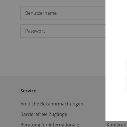
Service
Weitere 
Amtliche Bekanntmachungen
Betriebs
Barrierefreie Zugänge
CD-Vorla
Beratung für internationale
Konferen