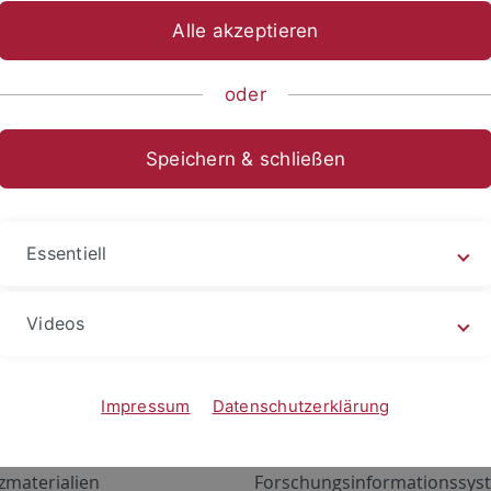
Alle akzeptieren
oder
Speichern & schließen
Essentiell
Videos
Angebote
Portale
zustand Netzwerk
ALMA
Impressum
Datenschutzerklärung
gen
Exchange Mail (OWA)
zmaterialien
Forschungsinformationssyst