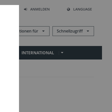
HEN
ANMELDEN
LANGUAGE
Informationen für
Schnellzugriff
N
INTERNATIONAL