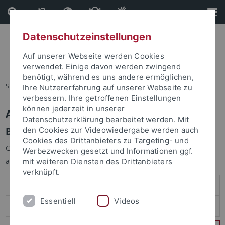
Direkt
Direkt
zum
zur
Inhalt
Fußleiste
Datenschutzeinstellungen
Auf unserer Webseite werden Cookies
verwendet. Einige davon werden zwingend
benötigt, während es uns andere ermöglichen,
Sie sind hier:
Startseite
Ihre Nutzererfahrung auf unserer Webseite zu
verbessern. Ihre getroffenen Einstellungen
können jederzeit in unserer
Anmelden
Datenschutzerklärung bearbeitet werden. Mit
Benutzeranmeldung
den Cookies zur Videowiedergabe werden auch
Cookies des Drittanbieters zu Targeting- und
Geben Sie Ihren Benutzernamen und Ihr Passwort an um sich
Werbezwecken gesetzt und Informationen ggf.
anzumelden:
mit weiteren Diensten des Drittanbieters
verknüpft.
Essentiell
Videos