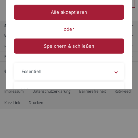
Anmelden
Alle akzeptieren
Service
oder
Weitere Angebote
Speichern & schließen
Portale
Kontaktinfo
© 2026 Eberhard Karls Universität Tübingen, Tübingen
Essentiell
Videos
Impressum
Datenschutzerklärung
Barrierefreiheit
RSS-Feed
Kurz-Link
Drucken
Impressum
Datenschutzerklärung