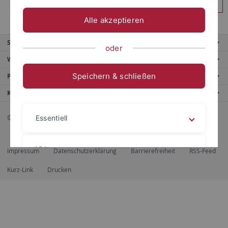
Anmelden
Alle akzeptieren
Service
oder
Weitere Angebote
Speichern & schließen
Portale
Kontaktinfo
© 2026 Eberhard Karls Universität Tübingen, Tübingen
Essentiell
Videos
Impressum
Datenschutzerklärung
Barrierefreiheit
RSS-Feed
Kurz-Link
Drucken
Impressum
Datenschutzerklärung