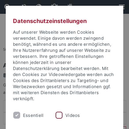
Direkt
Direkt
zum
zur
Inhalt
Fußleiste
Datenschutzeinstellungen
Auf unserer Webseite werden Cookies
verwendet. Einige davon werden zwingend
benötigt, während es uns andere ermöglichen,
Sie sind hier:
Startseite
Ihre Nutzererfahrung auf unserer Webseite zu
verbessern. Ihre getroffenen Einstellungen
können jederzeit in unserer
Anmelden
Datenschutzerklärung bearbeitet werden. Mit
Benutzeranmeldung
den Cookies zur Videowiedergabe werden auch
Cookies des Drittanbieters zu Targeting- und
Geben Sie Ihren Benutzernamen und Ihr Passwort an um sich
Werbezwecken gesetzt und Informationen ggf.
anzumelden:
mit weiteren Diensten des Drittanbieters
verknüpft.
Essentiell
Videos