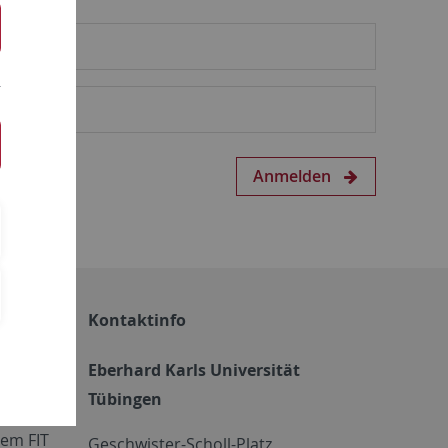
Anmelden
Kontaktinfo
Eberhard Karls Universität
Tübingen
em FIT
Geschwister-Scholl-Platz