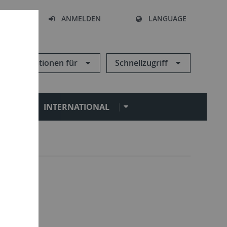
HEN
ANMELDEN
LANGUAGE
Informationen für
Schnellzugriff
N
INTERNATIONAL