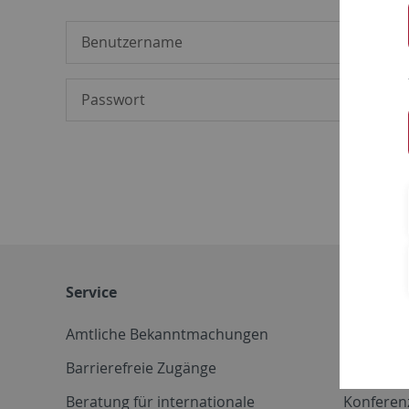
Service
Weitere 
Amtliche Bekanntmachungen
Betriebs
Barrierefreie Zugänge
CD-Vorla
Beratung für internationale
Konferen