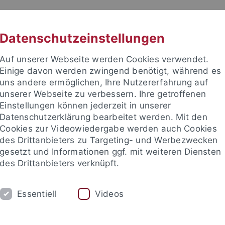
RACHE
UNI A-Z
KONTAKT
SUC
Datenschutzeinstellungen
Auf unserer Webseite werden Cookies verwendet.
Einige davon werden zwingend benötigt, während es
uns andere ermöglichen, Ihre Nutzererfahrung auf
unserer Webseite zu verbessern. Ihre getroffenen
TUDIUM
Einstellungen können jederzeit in unserer
FORSCHUNG
EINRICHTUNGE
Datenschutzerklärung bearbeitet werden. Mit den
Cookies zur Videowiedergabe werden auch Cookies
des Drittanbieters zu Targeting- und Werbezwecken
gesetzt und Informationen ggf. mit weiteren Diensten
des Drittanbieters verknüpft.
Essentiell
Videos
t an um sich anzumelden: