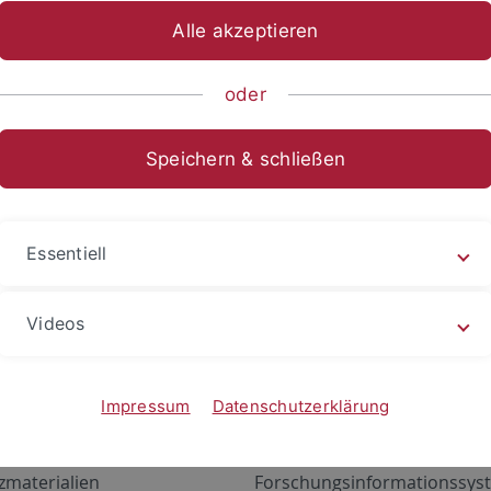
Alle akzeptieren
oder
Speichern & schließen
Essentiell
Videos
Angebote
Portale
zustand Netzwerk
ALMA
Impressum
Datenschutzerklärung
gen
Exchange Mail (OWA)
zmaterialien
Forschungsinformationssyst