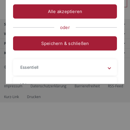
Anmelden
Alle akzeptieren
Service
oder
Weitere Angebote
Speichern & schließen
Portale
Kontaktinfo
© 2026 Eberhard Karls Universität Tübingen, Tübingen
Essentiell
Videos
Impressum
Datenschutzerklärung
Barrierefreiheit
RSS-Feed
Kurz-Link
Drucken
Impressum
Datenschutzerklärung