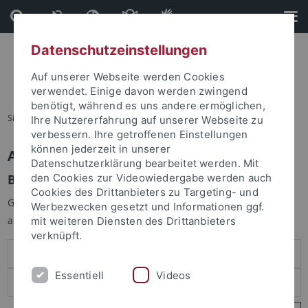
Direkt
Direkt
zum
zur
Inhalt
Fußleiste
Datenschutzeinstellungen
Auf unserer Webseite werden Cookies
verwendet. Einige davon werden zwingend
benötigt, während es uns andere ermöglichen,
Sie sind hier:
Startseite
Ihre Nutzererfahrung auf unserer Webseite zu
verbessern. Ihre getroffenen Einstellungen
können jederzeit in unserer
Anmelden
Datenschutzerklärung bearbeitet werden. Mit
Benutzeranmeldung
den Cookies zur Videowiedergabe werden auch
Cookies des Drittanbieters zu Targeting- und
Geben Sie Ihren Benutzernamen und Ihr Passwort an um sich
Werbezwecken gesetzt und Informationen ggf.
anzumelden:
mit weiteren Diensten des Drittanbieters
verknüpft.
Essentiell
Videos