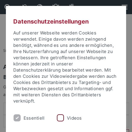
Direkt
Direkt
zum
zur
Inhalt
Fußleiste
Datenschutzeinstellungen
Auf unserer Webseite werden Cookies
verwendet. Einige davon werden zwingend
benötigt, während es uns andere ermöglichen,
Sie sind hier:
Startseite
Ihre Nutzererfahrung auf unserer Webseite zu
verbessern. Ihre getroffenen Einstellungen
können jederzeit in unserer
Anmelden
Datenschutzerklärung bearbeitet werden. Mit
Benutzeranmeldung
den Cookies zur Videowiedergabe werden auch
Cookies des Drittanbieters zu Targeting- und
Geben Sie Ihren Benutzernamen und Ihr Passwort an um sich
Werbezwecken gesetzt und Informationen ggf.
anzumelden:
mit weiteren Diensten des Drittanbieters
verknüpft.
Essentiell
Videos