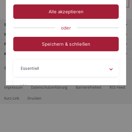
Anmelden
Alle akzeptieren
Service
oder
Weitere Angebote
Speichern & schließen
Portale
Kontaktinfo
© 2026 Eberhard Karls Universität Tübingen, Tübingen
Essentiell
Videos
Impressum
Datenschutzerklärung
Barrierefreiheit
RSS-Feed
Kurz-Link
Drucken
Impressum
Datenschutzerklärung