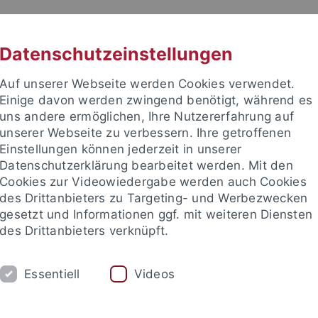
RACHE
UNI A-Z
KONTAKT
SUC
Datenschutzeinstellungen
Auf unserer Webseite werden Cookies verwendet.
Einige davon werden zwingend benötigt, während es
uns andere ermöglichen, Ihre Nutzererfahrung auf
unserer Webseite zu verbessern. Ihre getroffenen
TUDIUM
Einstellungen können jederzeit in unserer
FORSCHUNG
EINRICHTUNGE
Datenschutzerklärung bearbeitet werden. Mit den
Cookies zur Videowiedergabe werden auch Cookies
des Drittanbieters zu Targeting- und Werbezwecken
gesetzt und Informationen ggf. mit weiteren Diensten
des Drittanbieters verknüpft.
Essentiell
Videos
t an um sich anzumelden: