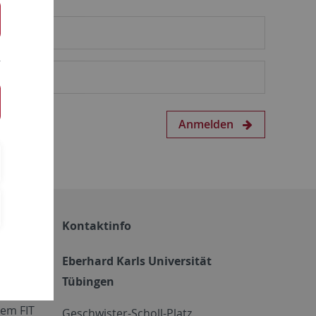
Anmelden
Kontaktinfo
Eberhard Karls Universität
Tübingen
em FIT
Geschwister-Scholl-Platz