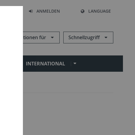
HEN
ANMELDEN
LANGUAGE
Informationen für
Schnellzugriff
N
INTERNATIONAL