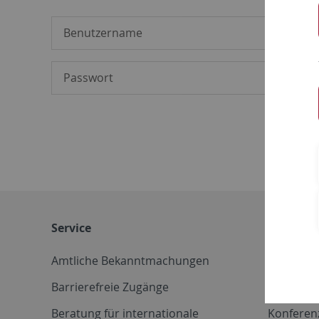
Service
Weitere 
Amtliche Bekanntmachungen
Betriebs
Barrierefreie Zugänge
CD-Vorla
Beratung für internationale
Konferen