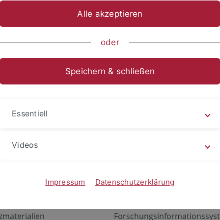
Alle akzeptieren
oder
Speichern & schließen
Essentiell
Videos
Angebote
Portale
zustand Netzwerk
ALMA
Impressum
Datenschutzerklärung
gen
Exchange Mail (OWA)
zmaterialien
Forschungsinformationssyst