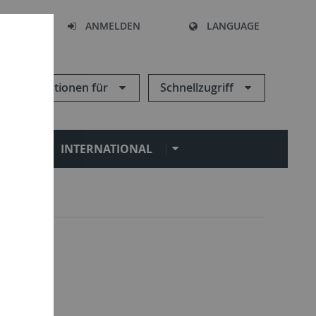
HEN
ANMELDEN
LANGUAGE
Informationen für
Schnellzugriff
N
INTERNATIONAL