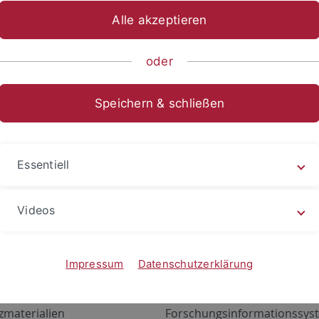
Alle akzeptieren
oder
Speichern & schließen
Essentiell
Videos
Angebote
Portale
zustand Netzwerk
ALMA
Impressum
Datenschutzerklärung
gen
Exchange Mail (OWA)
zmaterialien
Forschungsinformationssyst