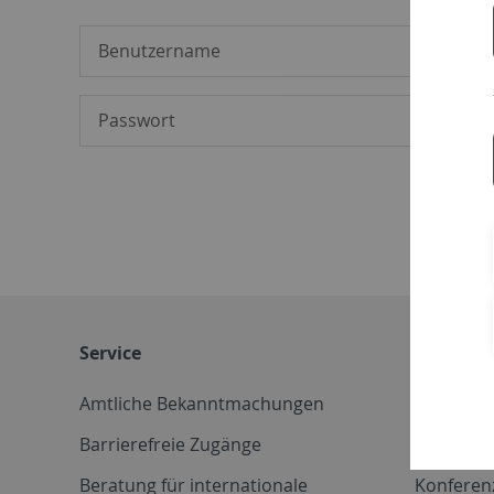
Service
Weitere 
Amtliche Bekanntmachungen
Betriebs
Barrierefreie Zugänge
CD-Vorla
Beratung für internationale
Konferen