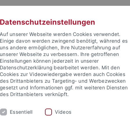
RACHE
UNI A-Z
KONTAKT
SUC
Datenschutzeinstellungen
Auf unserer Webseite werden Cookies verwendet.
Einige davon werden zwingend benötigt, während es
uns andere ermöglichen, Ihre Nutzererfahrung auf
unserer Webseite zu verbessern. Ihre getroffenen
TUDIUM
Einstellungen können jederzeit in unserer
FORSCHUNG
EINRICHTUNGE
Datenschutzerklärung bearbeitet werden. Mit den
Cookies zur Videowiedergabe werden auch Cookies
des Drittanbieters zu Targeting- und Werbezwecken
gesetzt und Informationen ggf. mit weiteren Diensten
des Drittanbieters verknüpft.
Essentiell
Videos
t an um sich anzumelden: