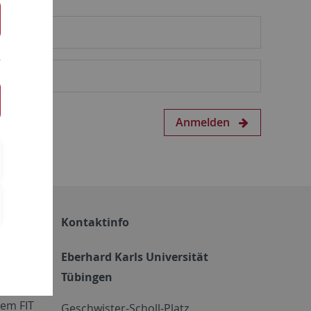
Anmelden
Kontaktinfo
Eberhard Karls Universität
Tübingen
em FIT
Geschwister-Scholl-Platz