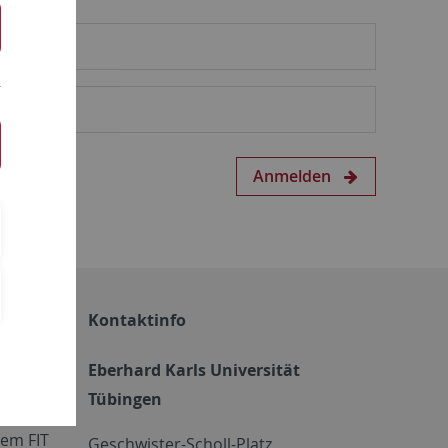
Anmelden
Kontaktinfo
Eberhard Karls Universität
Tübingen
em FIT
Geschwister-Scholl-Platz