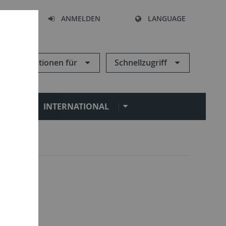
HEN
ANMELDEN
LANGUAGE
Informationen für
Schnellzugriff
N
INTERNATIONAL