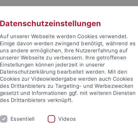
RACHE
UNI A-Z
KONTAKT
SUC
Datenschutzeinstellungen
Auf unserer Webseite werden Cookies verwendet.
Einige davon werden zwingend benötigt, während es
uns andere ermöglichen, Ihre Nutzererfahrung auf
unserer Webseite zu verbessern. Ihre getroffenen
TUDIUM
Einstellungen können jederzeit in unserer
FORSCHUNG
EINRICHTUNGE
Datenschutzerklärung bearbeitet werden. Mit den
Cookies zur Videowiedergabe werden auch Cookies
des Drittanbieters zu Targeting- und Werbezwecken
gesetzt und Informationen ggf. mit weiteren Diensten
des Drittanbieters verknüpft.
Essentiell
Videos
t an um sich anzumelden: