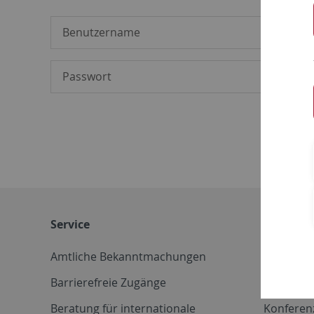
Service
Weitere 
Amtliche Bekanntmachungen
Betriebs
Barrierefreie Zugänge
CD-Vorla
Beratung für internationale
Konferen