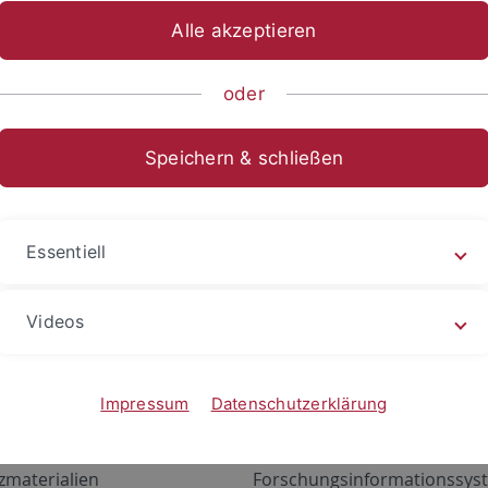
Alle akzeptieren
oder
Speichern & schließen
Essentiell
Videos
Angebote
Portale
zustand Netzwerk
ALMA
Impressum
Datenschutzerklärung
gen
Exchange Mail (OWA)
zmaterialien
Forschungsinformationssyst