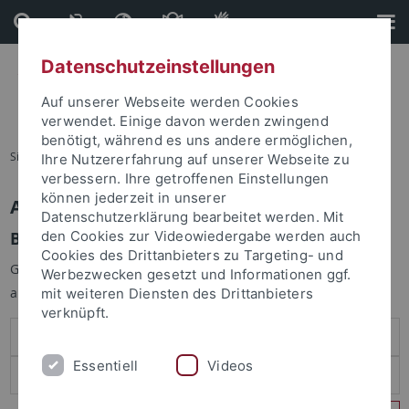
Direkt
Direkt
zum
zur
Inhalt
Fußleiste
Datenschutzeinstellungen
Auf unserer Webseite werden Cookies
verwendet. Einige davon werden zwingend
benötigt, während es uns andere ermöglichen,
Sie sind hier:
Startseite
Ihre Nutzererfahrung auf unserer Webseite zu
verbessern. Ihre getroffenen Einstellungen
können jederzeit in unserer
Anmelden
Datenschutzerklärung bearbeitet werden. Mit
Benutzeranmeldung
den Cookies zur Videowiedergabe werden auch
Cookies des Drittanbieters zu Targeting- und
Geben Sie Ihren Benutzernamen und Ihr Passwort an um sich
Werbezwecken gesetzt und Informationen ggf.
anzumelden:
mit weiteren Diensten des Drittanbieters
verknüpft.
Essentiell
Videos