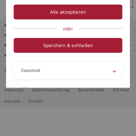
Anmelden
Alle akzeptieren
Service
oder
Weitere Angebote
Speichern & schließen
Portale
Kontaktinfo
© 2026 Eberhard Karls Universität Tübingen, Tübingen
Essentiell
Videos
Impressum
Datenschutzerklärung
Barrierefreiheit
RSS-Feed
Kurz-Link
Drucken
Impressum
Datenschutzerklärung