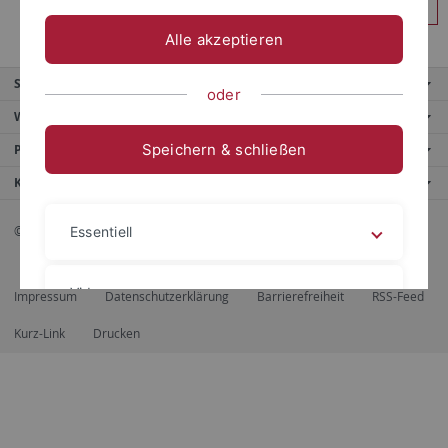
Anmelden
Alle akzeptieren
Service
oder
Weitere Angebote
Speichern & schließen
Portale
Kontaktinfo
© 2026 Eberhard Karls Universität Tübingen, Tübingen
Essentiell
Videos
Impressum
Datenschutzerklärung
Barrierefreiheit
RSS-Feed
Kurz-Link
Drucken
Impressum
Datenschutzerklärung