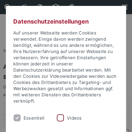
Direkt
Direkt
zum
zur
Inhalt
Fußleiste
Datenschutzeinstellungen
Auf unserer Webseite werden Cookies
verwendet. Einige davon werden zwingend
benötigt, während es uns andere ermöglichen,
Sie sind hier:
Startseite
Ihre Nutzererfahrung auf unserer Webseite zu
verbessern. Ihre getroffenen Einstellungen
können jederzeit in unserer
Anmelden
Datenschutzerklärung bearbeitet werden. Mit
Benutzeranmeldung
den Cookies zur Videowiedergabe werden auch
Cookies des Drittanbieters zu Targeting- und
Geben Sie Ihren Benutzernamen und Ihr Passwort an um sich
Werbezwecken gesetzt und Informationen ggf.
anzumelden:
mit weiteren Diensten des Drittanbieters
verknüpft.
Essentiell
Videos