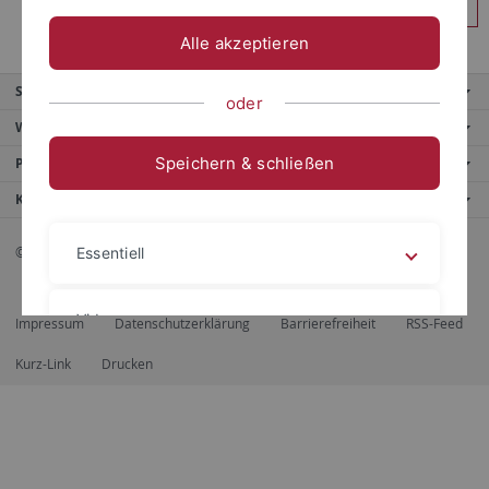
Anmelden
Alle akzeptieren
Service
oder
Weitere Angebote
Speichern & schließen
Portale
Kontaktinfo
© 2026 Eberhard Karls Universität Tübingen, Tübingen
Essentiell
Videos
Impressum
Datenschutzerklärung
Barrierefreiheit
RSS-Feed
Kurz-Link
Drucken
Impressum
Datenschutzerklärung