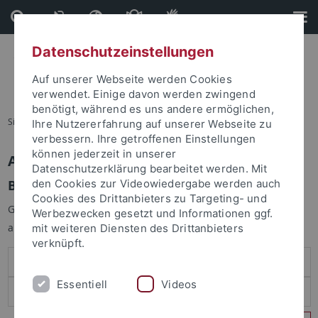
Direkt
Direkt
zum
zur
Inhalt
Fußleiste
Datenschutzeinstellungen
Auf unserer Webseite werden Cookies
verwendet. Einige davon werden zwingend
benötigt, während es uns andere ermöglichen,
Sie sind hier:
Startseite
Ihre Nutzererfahrung auf unserer Webseite zu
verbessern. Ihre getroffenen Einstellungen
können jederzeit in unserer
Anmelden
Datenschutzerklärung bearbeitet werden. Mit
Benutzeranmeldung
den Cookies zur Videowiedergabe werden auch
Cookies des Drittanbieters zu Targeting- und
Geben Sie Ihren Benutzernamen und Ihr Passwort an um sich
Werbezwecken gesetzt und Informationen ggf.
anzumelden:
mit weiteren Diensten des Drittanbieters
verknüpft.
Essentiell
Videos