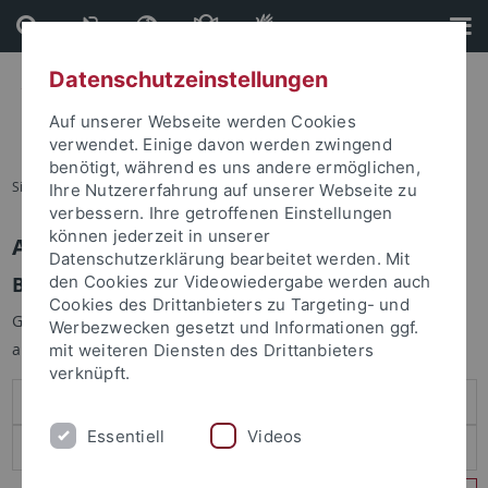
Direkt
Direkt
zum
zur
Inhalt
Fußleiste
Datenschutzeinstellungen
Auf unserer Webseite werden Cookies
verwendet. Einige davon werden zwingend
benötigt, während es uns andere ermöglichen,
Sie sind hier:
Startseite
Ihre Nutzererfahrung auf unserer Webseite zu
verbessern. Ihre getroffenen Einstellungen
können jederzeit in unserer
Anmelden
Datenschutzerklärung bearbeitet werden. Mit
Benutzeranmeldung
den Cookies zur Videowiedergabe werden auch
Cookies des Drittanbieters zu Targeting- und
Geben Sie Ihren Benutzernamen und Ihr Passwort an um sich
Werbezwecken gesetzt und Informationen ggf.
anzumelden:
mit weiteren Diensten des Drittanbieters
verknüpft.
Essentiell
Videos