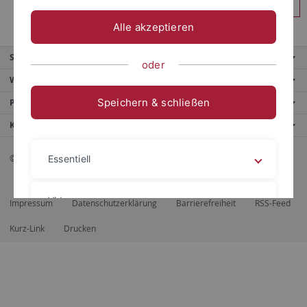
Anmelden
Alle akzeptieren
Service
oder
Weitere Angebote
Speichern & schließen
Portale
Kontaktinfo
© 2026 Eberhard Karls Universität Tübingen, Tübingen
Essentiell
Videos
Impressum
Datenschutzerklärung
Barrierefreiheit
RSS-Feed
Kurz-Link
Drucken
Impressum
Datenschutzerklärung