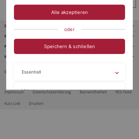
Anmelden
Alle akzeptieren
Service
oder
Weitere Angebote
Speichern & schließen
Portale
Kontaktinfo
© 2026 Eberhard Karls Universität Tübingen, Tübingen
Essentiell
Videos
Impressum
Datenschutzerklärung
Barrierefreiheit
RSS-Feed
Kurz-Link
Drucken
Impressum
Datenschutzerklärung