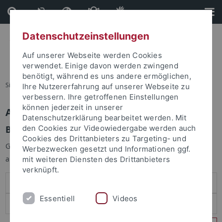
Direkt
Direkt
zum
zur
Inhalt
Fußleiste
Datenschutzeinstellungen
Auf unserer Webseite werden Cookies
verwendet. Einige davon werden zwingend
benötigt, während es uns andere ermöglichen,
Sie sind hier:
Startseite
Ihre Nutzererfahrung auf unserer Webseite zu
verbessern. Ihre getroffenen Einstellungen
können jederzeit in unserer
Anmelden
Datenschutzerklärung bearbeitet werden. Mit
Benutzeranmeldung
den Cookies zur Videowiedergabe werden auch
Cookies des Drittanbieters zu Targeting- und
Geben Sie Ihren Benutzernamen und Ihr Passwort an um sich
Werbezwecken gesetzt und Informationen ggf.
anzumelden:
mit weiteren Diensten des Drittanbieters
verknüpft.
Essentiell
Videos