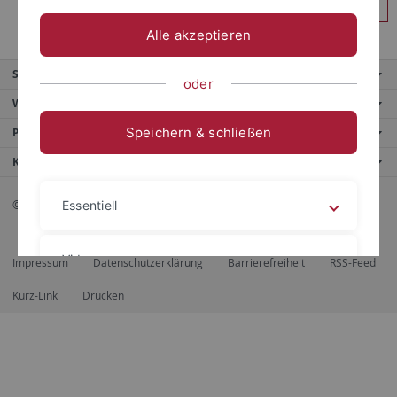
Anmelden
Alle akzeptieren
Service
oder
Weitere Angebote
Speichern & schließen
Portale
Kontaktinfo
© 2026 Eberhard Karls Universität Tübingen, Tübingen
Essentiell
Videos
Impressum
Datenschutzerklärung
Barrierefreiheit
RSS-Feed
Kurz-Link
Drucken
Impressum
Datenschutzerklärung