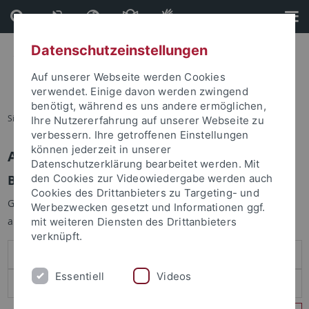
Direkt
Direkt
zum
zur
Inhalt
Fußleiste
Datenschutzeinstellungen
Auf unserer Webseite werden Cookies
verwendet. Einige davon werden zwingend
benötigt, während es uns andere ermöglichen,
Sie sind hier:
Startseite
Ihre Nutzererfahrung auf unserer Webseite zu
verbessern. Ihre getroffenen Einstellungen
können jederzeit in unserer
Anmelden
Datenschutzerklärung bearbeitet werden. Mit
Benutzeranmeldung
den Cookies zur Videowiedergabe werden auch
Cookies des Drittanbieters zu Targeting- und
Geben Sie Ihren Benutzernamen und Ihr Passwort an um sich
Werbezwecken gesetzt und Informationen ggf.
anzumelden:
mit weiteren Diensten des Drittanbieters
verknüpft.
Essentiell
Videos