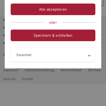
Anmelden
Alle akzeptieren
Service
oder
Weitere Angebote
Speichern & schließen
Portale
Kontaktinfo
© 2026 Eberhard Karls Universität Tübingen, Tübingen
Essentiell
Videos
Impressum
Datenschutzerklärung
Barrierefreiheit
RSS-Feed
Kurz-Link
Drucken
Impressum
Datenschutzerklärung