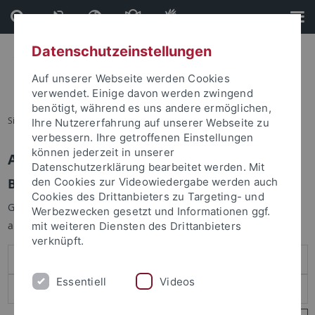
Direkt
Direkt
zum
zur
Inhalt
Fußleiste
Datenschutzeinstellungen
Auf unserer Webseite werden Cookies
verwendet. Einige davon werden zwingend
benötigt, während es uns andere ermöglichen,
Sie sind hier:
Startseite
Ihre Nutzererfahrung auf unserer Webseite zu
verbessern. Ihre getroffenen Einstellungen
können jederzeit in unserer
Anmelden
Datenschutzerklärung bearbeitet werden. Mit
Benutzeranmeldung
den Cookies zur Videowiedergabe werden auch
Cookies des Drittanbieters zu Targeting- und
Geben Sie Ihren Benutzernamen und Ihr Passwort an um sich
Werbezwecken gesetzt und Informationen ggf.
anzumelden:
mit weiteren Diensten des Drittanbieters
verknüpft.
Essentiell
Videos