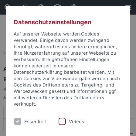
Direkt
Direkt
zum
zur
Inhalt
Fußleiste
Datenschutzeinstellungen
Auf unserer Webseite werden Cookies
verwendet. Einige davon werden zwingend
benötigt, während es uns andere ermöglichen,
Sie sind hier:
Startseite
Ihre Nutzererfahrung auf unserer Webseite zu
verbessern. Ihre getroffenen Einstellungen
können jederzeit in unserer
Anmelden
Datenschutzerklärung bearbeitet werden. Mit
Benutzeranmeldung
den Cookies zur Videowiedergabe werden auch
Cookies des Drittanbieters zu Targeting- und
Geben Sie Ihren Benutzernamen und Ihr Passwort an um sich
Werbezwecken gesetzt und Informationen ggf.
anzumelden:
mit weiteren Diensten des Drittanbieters
verknüpft.
Essentiell
Videos