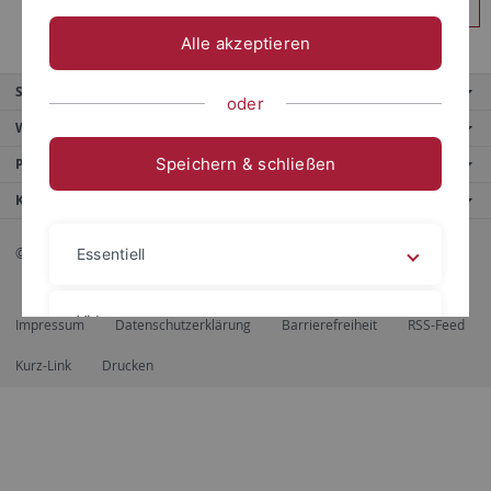
Anmelden
Alle akzeptieren
Service
oder
Weitere Angebote
Speichern & schließen
Portale
Kontaktinfo
© 2026 Eberhard Karls Universität Tübingen, Tübingen
Essentiell
Videos
Impressum
Datenschutzerklärung
Barrierefreiheit
RSS-Feed
Kurz-Link
Drucken
Impressum
Datenschutzerklärung