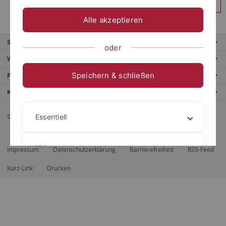
Anmelden
Alle akzeptieren
Service
oder
Weitere Angebote
Speichern & schließen
Portale
Kontaktinfo
© 2026 Eberhard Karls Universität Tübingen, Tübingen
Essentiell
Videos
Impressum
Datenschutzerklärung
Barrierefreiheit
RSS-Feed
Kurz-Link
Drucken
Impressum
Datenschutzerklärung