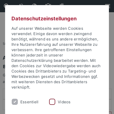
Direkt
Direkt
zum
zur
Inhalt
Fußleiste
Datenschutzeinstellungen
Auf unserer Webseite werden Cookies
verwendet. Einige davon werden zwingend
benötigt, während es uns andere ermöglichen,
Sie sind hier:
Startseite
Ihre Nutzererfahrung auf unserer Webseite zu
verbessern. Ihre getroffenen Einstellungen
können jederzeit in unserer
Anmelden
Datenschutzerklärung bearbeitet werden. Mit
Benutzeranmeldung
den Cookies zur Videowiedergabe werden auch
Cookies des Drittanbieters zu Targeting- und
Geben Sie Ihren Benutzernamen und Ihr Passwort an um sich
Werbezwecken gesetzt und Informationen ggf.
anzumelden:
mit weiteren Diensten des Drittanbieters
verknüpft.
Essentiell
Videos