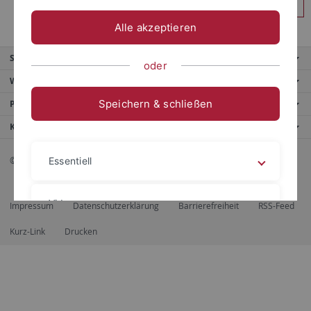
Anmelden
Alle akzeptieren
Service
oder
Weitere Angebote
Speichern & schließen
Portale
Kontaktinfo
© 2026 Eberhard Karls Universität Tübingen, Tübingen
Essentiell
Videos
Impressum
Datenschutzerklärung
Barrierefreiheit
RSS-Feed
Kurz-Link
Drucken
Impressum
Datenschutzerklärung