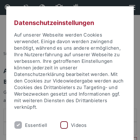
Direkt
Direkt
zum
zur
Inhalt
Fußleiste
Datenschutzeinstellungen
Auf unserer Webseite werden Cookies
verwendet. Einige davon werden zwingend
benötigt, während es uns andere ermöglichen,
Sie sind hier:
Startseite
Ihre Nutzererfahrung auf unserer Webseite zu
verbessern. Ihre getroffenen Einstellungen
können jederzeit in unserer
Anmelden
Datenschutzerklärung bearbeitet werden. Mit
Benutzeranmeldung
den Cookies zur Videowiedergabe werden auch
Cookies des Drittanbieters zu Targeting- und
Geben Sie Ihren Benutzernamen und Ihr Passwort an um sich
Werbezwecken gesetzt und Informationen ggf.
anzumelden:
mit weiteren Diensten des Drittanbieters
verknüpft.
Essentiell
Videos