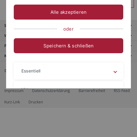
Anmelden
Alle akzeptieren
Service
oder
Weitere Angebote
Speichern & schließen
Portale
Kontaktinfo
© 2026 Eberhard Karls Universität Tübingen, Tübingen
Essentiell
Videos
Impressum
Datenschutzerklärung
Barrierefreiheit
RSS-Feed
Kurz-Link
Drucken
Impressum
Datenschutzerklärung