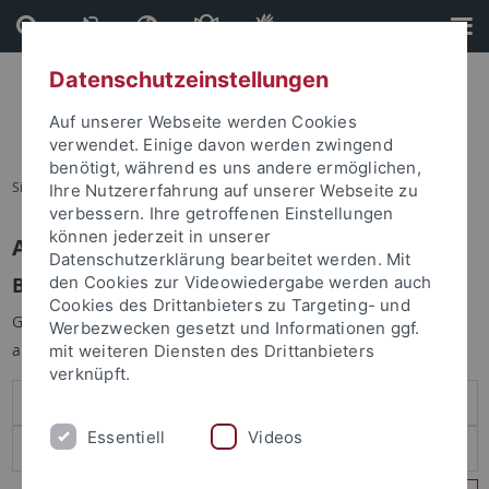
Direkt
Direkt
zum
zur
Inhalt
Fußleiste
Datenschutzeinstellungen
Auf unserer Webseite werden Cookies
verwendet. Einige davon werden zwingend
benötigt, während es uns andere ermöglichen,
Sie sind hier:
Startseite
Ihre Nutzererfahrung auf unserer Webseite zu
verbessern. Ihre getroffenen Einstellungen
können jederzeit in unserer
Anmelden
Datenschutzerklärung bearbeitet werden. Mit
Benutzeranmeldung
den Cookies zur Videowiedergabe werden auch
Cookies des Drittanbieters zu Targeting- und
Geben Sie Ihren Benutzernamen und Ihr Passwort an um sich
Werbezwecken gesetzt und Informationen ggf.
anzumelden:
mit weiteren Diensten des Drittanbieters
verknüpft.
Essentiell
Videos