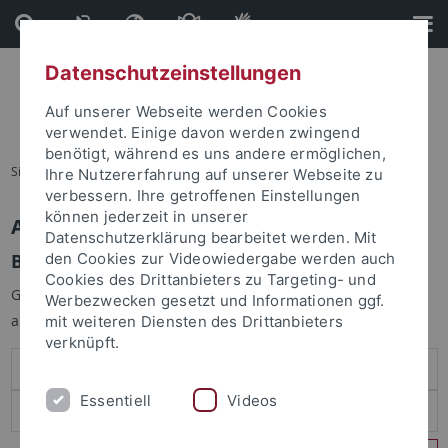
Direkt
Direkt
zum
zur
Inhalt
Fußleiste
Datenschutzeinstellungen
Auf unserer Webseite werden Cookies
verwendet. Einige davon werden zwingend
benötigt, während es uns andere ermöglichen,
Sie sind hier:
Startseite
Ihre Nutzererfahrung auf unserer Webseite zu
verbessern. Ihre getroffenen Einstellungen
können jederzeit in unserer
Anmelden
Datenschutzerklärung bearbeitet werden. Mit
Benutzeranmeldung
den Cookies zur Videowiedergabe werden auch
Cookies des Drittanbieters zu Targeting- und
Geben Sie Ihren Benutzernamen und Ihr Passwort an um sich
Werbezwecken gesetzt und Informationen ggf.
anzumelden:
mit weiteren Diensten des Drittanbieters
verknüpft.
Essentiell
Videos