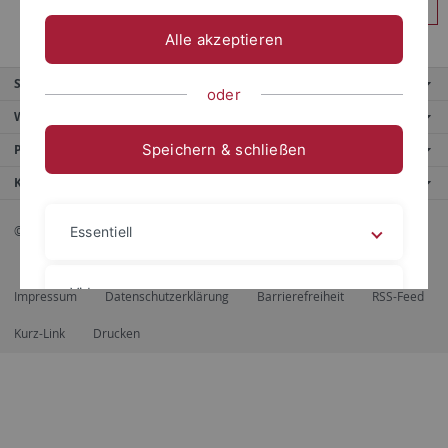
Anmelden
Alle akzeptieren
Service
oder
Weitere Angebote
Speichern & schließen
Portale
Kontaktinfo
© 2026 Eberhard Karls Universität Tübingen, Tübingen
Essentiell
Videos
Impressum
Datenschutzerklärung
Barrierefreiheit
RSS-Feed
Kurz-Link
Drucken
Impressum
Datenschutzerklärung