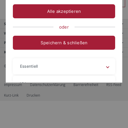
Anmelden
Alle akzeptieren
Service
oder
Weitere Angebote
Speichern & schließen
Portale
Kontaktinfo
© 2026 Eberhard Karls Universität Tübingen, Tübingen
Essentiell
Videos
Impressum
Datenschutzerklärung
Barrierefreiheit
RSS-Feed
Kurz-Link
Drucken
Impressum
Datenschutzerklärung