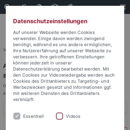
Direkt
Direkt
zum
zur
Inhalt
Fußleiste
Datenschutzeinstellungen
Auf unserer Webseite werden Cookies
verwendet. Einige davon werden zwingend
benötigt, während es uns andere ermöglichen,
Sie sind hier:
Startseite
Ihre Nutzererfahrung auf unserer Webseite zu
verbessern. Ihre getroffenen Einstellungen
können jederzeit in unserer
Anmelden
Datenschutzerklärung bearbeitet werden. Mit
Benutzeranmeldung
den Cookies zur Videowiedergabe werden auch
Cookies des Drittanbieters zu Targeting- und
Geben Sie Ihren Benutzernamen und Ihr Passwort an um sich
Werbezwecken gesetzt und Informationen ggf.
anzumelden:
mit weiteren Diensten des Drittanbieters
verknüpft.
Essentiell
Videos