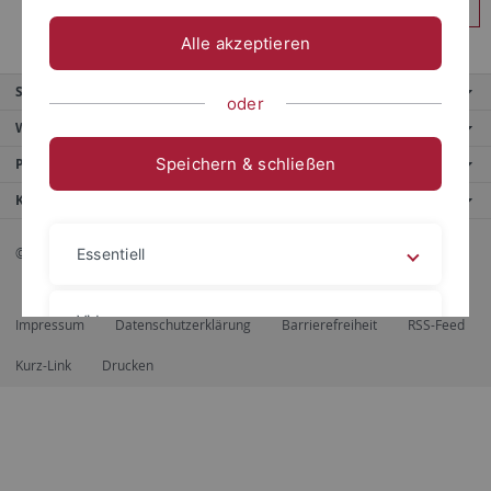
Anmelden
Alle akzeptieren
Service
oder
Weitere Angebote
Speichern & schließen
Portale
Kontaktinfo
© 2026 Eberhard Karls Universität Tübingen, Tübingen
Essentiell
Videos
Impressum
Datenschutzerklärung
Barrierefreiheit
RSS-Feed
Kurz-Link
Drucken
Impressum
Datenschutzerklärung