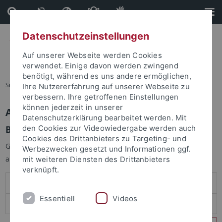
Direkt
Direkt
zum
zur
Inhalt
Fußleiste
Datenschutzeinstellungen
Auf unserer Webseite werden Cookies
verwendet. Einige davon werden zwingend
benötigt, während es uns andere ermöglichen,
Sie sind hier:
Startseite
Ihre Nutzererfahrung auf unserer Webseite zu
verbessern. Ihre getroffenen Einstellungen
können jederzeit in unserer
Anmelden
Datenschutzerklärung bearbeitet werden. Mit
Benutzeranmeldung
den Cookies zur Videowiedergabe werden auch
Cookies des Drittanbieters zu Targeting- und
Geben Sie Ihren Benutzernamen und Ihr Passwort an um sich
Werbezwecken gesetzt und Informationen ggf.
anzumelden:
mit weiteren Diensten des Drittanbieters
verknüpft.
Essentiell
Videos