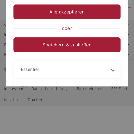
Anmelden
Alle akzeptieren
Service
oder
Weitere Angebote
Speichern & schließen
Portale
Kontaktinfo
© 2026 Eberhard Karls Universität Tübingen, Tübingen
Essentiell
Videos
Impressum
Datenschutzerklärung
Barrierefreiheit
RSS-Feed
Kurz-Link
Drucken
Impressum
Datenschutzerklärung