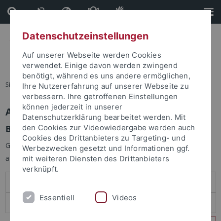
Direkt
Direkt
zum
zur
Inhalt
Fußleiste
Datenschutzeinstellungen
Auf unserer Webseite werden Cookies
verwendet. Einige davon werden zwingend
benötigt, während es uns andere ermöglichen,
Sie sind hier:
Startseite
Ihre Nutzererfahrung auf unserer Webseite zu
verbessern. Ihre getroffenen Einstellungen
können jederzeit in unserer
Anmelden
Datenschutzerklärung bearbeitet werden. Mit
Benutzeranmeldung
den Cookies zur Videowiedergabe werden auch
Cookies des Drittanbieters zu Targeting- und
Geben Sie Ihren Benutzernamen und Ihr Passwort an um sich
Werbezwecken gesetzt und Informationen ggf.
anzumelden:
mit weiteren Diensten des Drittanbieters
verknüpft.
Essentiell
Videos