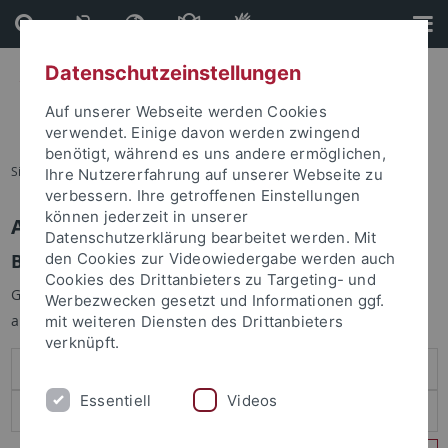
Direkt
Direkt
zum
zur
Inhalt
Fußleiste
Datenschutzeinstellungen
Auf unserer Webseite werden Cookies
verwendet. Einige davon werden zwingend
benötigt, während es uns andere ermöglichen,
Sie sind hier:
Startseite
Ihre Nutzererfahrung auf unserer Webseite zu
verbessern. Ihre getroffenen Einstellungen
können jederzeit in unserer
Anmelden
Datenschutzerklärung bearbeitet werden. Mit
Benutzeranmeldung
den Cookies zur Videowiedergabe werden auch
Cookies des Drittanbieters zu Targeting- und
Geben Sie Ihren Benutzernamen und Ihr Passwort an um sich
Werbezwecken gesetzt und Informationen ggf.
anzumelden:
mit weiteren Diensten des Drittanbieters
verknüpft.
Essentiell
Videos