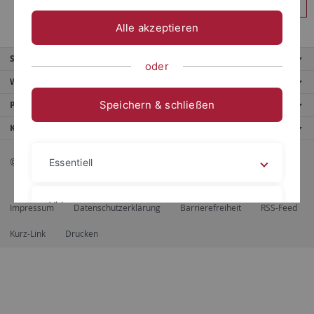
Anmelden
Alle akzeptieren
Service
oder
Weitere Angebote
Speichern & schließen
Portale
Kontaktinfo
© 2026 Eberhard Karls Universität Tübingen, Tübingen
Essentiell
Videos
Impressum
Datenschutzerklärung
Barrierefreiheit
RSS-Feed
Kurz-Link
Drucken
Impressum
Datenschutzerklärung