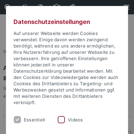
Direkt
Direkt
zum
zur
Inhalt
Fußleiste
Datenschutzeinstellungen
Auf unserer Webseite werden Cookies
verwendet. Einige davon werden zwingend
benötigt, während es uns andere ermöglichen,
Sie sind hier:
Startseite
Ihre Nutzererfahrung auf unserer Webseite zu
verbessern. Ihre getroffenen Einstellungen
können jederzeit in unserer
Anmelden
Datenschutzerklärung bearbeitet werden. Mit
Benutzeranmeldung
den Cookies zur Videowiedergabe werden auch
Cookies des Drittanbieters zu Targeting- und
Geben Sie Ihren Benutzernamen und Ihr Passwort an um sich
Werbezwecken gesetzt und Informationen ggf.
anzumelden:
mit weiteren Diensten des Drittanbieters
verknüpft.
Essentiell
Videos