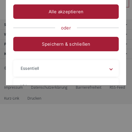
Anmelden
Alle akzeptieren
Service
oder
Weitere Angebote
Speichern & schließen
Portale
Kontaktinfo
© 2026 Eberhard Karls Universität Tübingen, Tübingen
Essentiell
Videos
Impressum
Datenschutzerklärung
Barrierefreiheit
RSS-Feed
Kurz-Link
Drucken
Impressum
Datenschutzerklärung