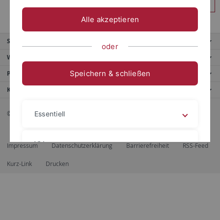
Anmelden
Alle akzeptieren
Service
oder
Weitere Angebote
Speichern & schließen
Portale
Kontaktinfo
© 2026 Eberhard Karls Universität Tübingen, Tübingen
Essentiell
Videos
Impressum
Datenschutzerklärung
Barrierefreiheit
RSS-Feed
Kurz-Link
Drucken
Impressum
Datenschutzerklärung