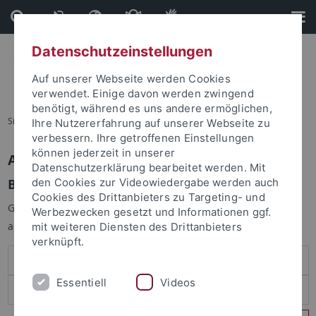
Direkt
Direkt
zum
zur
Inhalt
Fußleiste
Datenschutzeinstellungen
Auf unserer Webseite werden Cookies
verwendet. Einige davon werden zwingend
benötigt, während es uns andere ermöglichen,
Sie sind hier:
Startseite
Ihre Nutzererfahrung auf unserer Webseite zu
verbessern. Ihre getroffenen Einstellungen
können jederzeit in unserer
Anmelden
Datenschutzerklärung bearbeitet werden. Mit
Benutzeranmeldung
den Cookies zur Videowiedergabe werden auch
Cookies des Drittanbieters zu Targeting- und
Geben Sie Ihren Benutzernamen und Ihr Passwort an um sich
Werbezwecken gesetzt und Informationen ggf.
anzumelden:
mit weiteren Diensten des Drittanbieters
verknüpft.
Essentiell
Videos