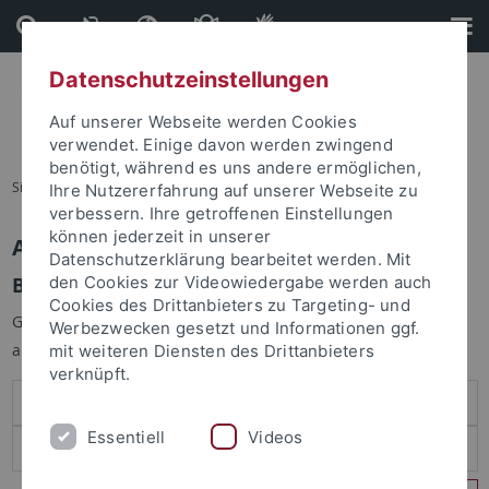
Direkt
Direkt
zum
zur
Inhalt
Fußleiste
Datenschutzeinstellungen
Auf unserer Webseite werden Cookies
verwendet. Einige davon werden zwingend
benötigt, während es uns andere ermöglichen,
Sie sind hier:
Startseite
Ihre Nutzererfahrung auf unserer Webseite zu
verbessern. Ihre getroffenen Einstellungen
können jederzeit in unserer
Anmelden
Datenschutzerklärung bearbeitet werden. Mit
Benutzeranmeldung
den Cookies zur Videowiedergabe werden auch
Cookies des Drittanbieters zu Targeting- und
Geben Sie Ihren Benutzernamen und Ihr Passwort an um sich
Werbezwecken gesetzt und Informationen ggf.
anzumelden:
mit weiteren Diensten des Drittanbieters
verknüpft.
Essentiell
Videos