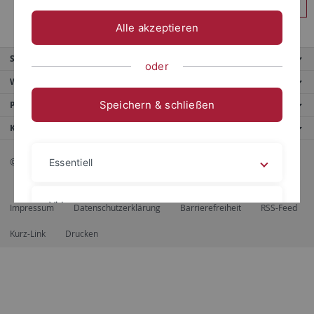
Anmelden
Alle akzeptieren
Service
oder
Weitere Angebote
Speichern & schließen
Portale
Kontaktinfo
© 2026 Eberhard Karls Universität Tübingen, Tübingen
Essentiell
Videos
Impressum
Datenschutzerklärung
Barrierefreiheit
RSS-Feed
Kurz-Link
Drucken
Impressum
Datenschutzerklärung