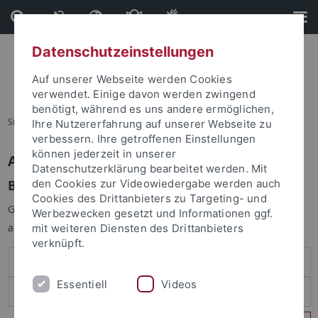
Direkt
Direkt
zum
zur
Inhalt
Fußleiste
Datenschutzeinstellungen
Auf unserer Webseite werden Cookies
verwendet. Einige davon werden zwingend
benötigt, während es uns andere ermöglichen,
Sie sind hier:
Startseite
Ihre Nutzererfahrung auf unserer Webseite zu
verbessern. Ihre getroffenen Einstellungen
können jederzeit in unserer
Anmelden
Datenschutzerklärung bearbeitet werden. Mit
Benutzeranmeldung
den Cookies zur Videowiedergabe werden auch
Cookies des Drittanbieters zu Targeting- und
Geben Sie Ihren Benutzernamen und Ihr Passwort an um sich
Werbezwecken gesetzt und Informationen ggf.
anzumelden:
mit weiteren Diensten des Drittanbieters
verknüpft.
Essentiell
Videos