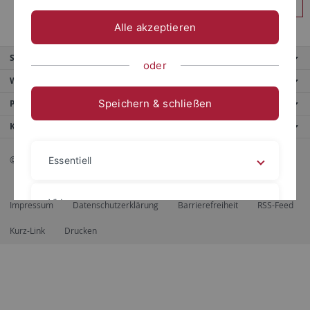
Anmelden
Alle akzeptieren
Service
oder
Weitere Angebote
Speichern & schließen
Portale
Kontaktinfo
© 2026 Eberhard Karls Universität Tübingen, Tübingen
Essentiell
Videos
Impressum
Datenschutzerklärung
Barrierefreiheit
RSS-Feed
Kurz-Link
Drucken
Impressum
Datenschutzerklärung