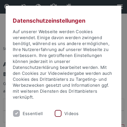
Direkt
Direkt
zum
zur
Inhalt
Fußleiste
Datenschutzeinstellungen
Auf unserer Webseite werden Cookies
verwendet. Einige davon werden zwingend
benötigt, während es uns andere ermöglichen,
Sie sind hier:
Startseite
Ihre Nutzererfahrung auf unserer Webseite zu
verbessern. Ihre getroffenen Einstellungen
können jederzeit in unserer
Anmelden
Datenschutzerklärung bearbeitet werden. Mit
Benutzeranmeldung
den Cookies zur Videowiedergabe werden auch
Cookies des Drittanbieters zu Targeting- und
Geben Sie Ihren Benutzernamen und Ihr Passwort an um sich
Werbezwecken gesetzt und Informationen ggf.
anzumelden:
mit weiteren Diensten des Drittanbieters
verknüpft.
Essentiell
Videos