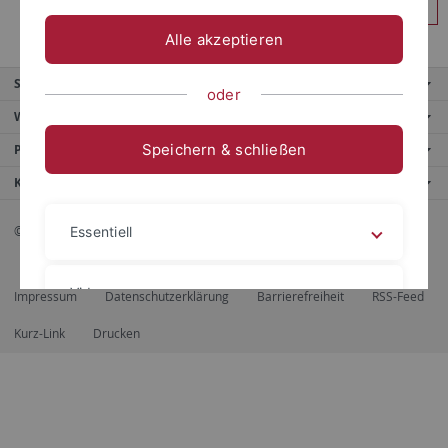
Anmelden
Alle akzeptieren
Service
oder
Weitere Angebote
Speichern & schließen
Portale
Kontaktinfo
© 2026 Eberhard Karls Universität Tübingen, Tübingen
Essentiell
Videos
Impressum
Datenschutzerklärung
Barrierefreiheit
RSS-Feed
Kurz-Link
Drucken
Impressum
Datenschutzerklärung