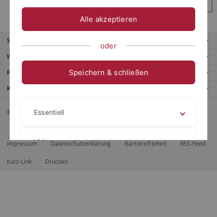
Anmelden
Alle akzeptieren
Service
oder
Weitere Angebote
Speichern & schließen
Portale
Kontaktinfo
© 2026 Eberhard Karls Universität Tübingen, Tübingen
Essentiell
Videos
Impressum
Datenschutzerklärung
Barrierefreiheit
RSS-Feed
Kurz-Link
Drucken
Impressum
Datenschutzerklärung