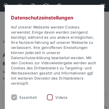
Direkt
Direkt
zum
zur
Inhalt
Fußleiste
Datenschutzeinstellungen
Auf unserer Webseite werden Cookies
verwendet. Einige davon werden zwingend
benötigt, während es uns andere ermöglichen,
Sie sind hier:
Startseite
Ihre Nutzererfahrung auf unserer Webseite zu
verbessern. Ihre getroffenen Einstellungen
können jederzeit in unserer
Anmelden
Datenschutzerklärung bearbeitet werden. Mit
Benutzeranmeldung
den Cookies zur Videowiedergabe werden auch
Cookies des Drittanbieters zu Targeting- und
Geben Sie Ihren Benutzernamen und Ihr Passwort an um sich
Werbezwecken gesetzt und Informationen ggf.
anzumelden:
mit weiteren Diensten des Drittanbieters
verknüpft.
Essentiell
Videos