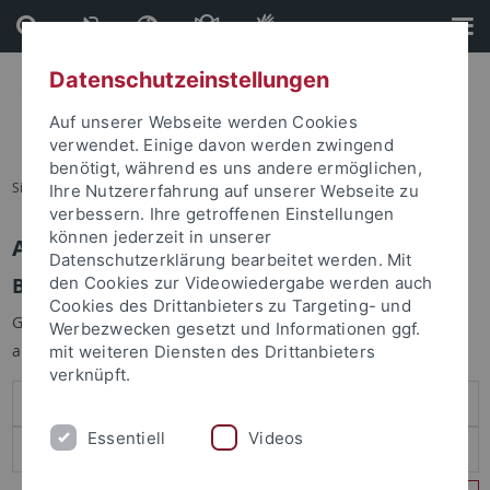
Direkt
Direkt
zum
zur
Inhalt
Fußleiste
Datenschutzeinstellungen
Auf unserer Webseite werden Cookies
verwendet. Einige davon werden zwingend
benötigt, während es uns andere ermöglichen,
Sie sind hier:
Startseite
Ihre Nutzererfahrung auf unserer Webseite zu
verbessern. Ihre getroffenen Einstellungen
können jederzeit in unserer
Anmelden
Datenschutzerklärung bearbeitet werden. Mit
Benutzeranmeldung
den Cookies zur Videowiedergabe werden auch
Cookies des Drittanbieters zu Targeting- und
Geben Sie Ihren Benutzernamen und Ihr Passwort an um sich
Werbezwecken gesetzt und Informationen ggf.
anzumelden:
mit weiteren Diensten des Drittanbieters
verknüpft.
Essentiell
Videos