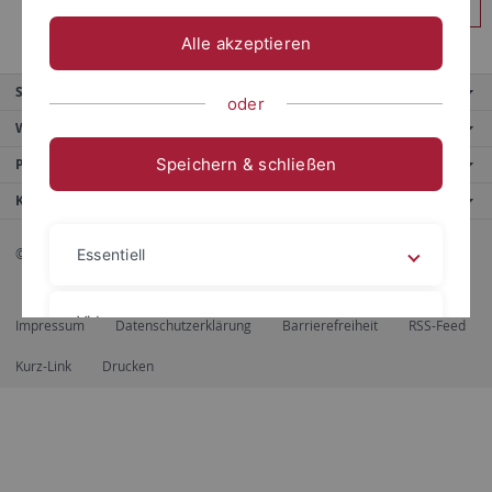
Anmelden
Alle akzeptieren
Service
oder
Weitere Angebote
Speichern & schließen
Portale
Kontaktinfo
© 2026 Eberhard Karls Universität Tübingen, Tübingen
Essentiell
Videos
Impressum
Datenschutzerklärung
Barrierefreiheit
RSS-Feed
Kurz-Link
Drucken
Impressum
Datenschutzerklärung