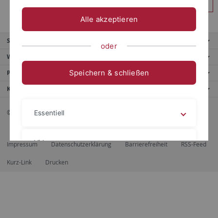
Anmelden
Alle akzeptieren
Service
oder
Weitere Angebote
Speichern & schließen
Portale
Kontaktinfo
© 2026 Eberhard Karls Universität Tübingen, Tübingen
Essentiell
Videos
Impressum
Datenschutzerklärung
Barrierefreiheit
RSS-Feed
Kurz-Link
Drucken
Impressum
Datenschutzerklärung