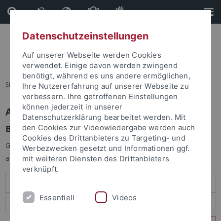
Direkt
Direkt
zum
zur
Inhalt
Fußleiste
Datenschutzeinstellungen
Auf unserer Webseite werden Cookies
verwendet. Einige davon werden zwingend
benötigt, während es uns andere ermöglichen,
Sie sind hier:
Startseite
Ihre Nutzererfahrung auf unserer Webseite zu
verbessern. Ihre getroffenen Einstellungen
können jederzeit in unserer
Anmelden
Datenschutzerklärung bearbeitet werden. Mit
Benutzeranmeldung
den Cookies zur Videowiedergabe werden auch
Cookies des Drittanbieters zu Targeting- und
Geben Sie Ihren Benutzernamen und Ihr Passwort an um sich
Werbezwecken gesetzt und Informationen ggf.
anzumelden:
mit weiteren Diensten des Drittanbieters
verknüpft.
Essentiell
Videos